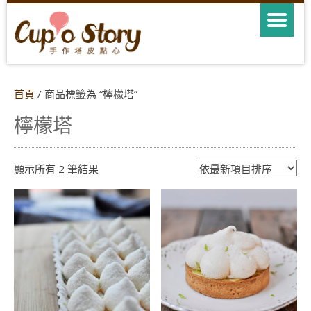
首頁
/ 商品標籤為 “檸檬塔”
檸檬塔
依
顯示所有 2 筆結果
最
新
項
目
排
序