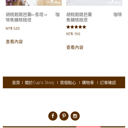
胡桃鉗跳芭蕾▻長塔◅ 咖
胡桃鉗跳芭蕾 咖啡
啡焦糖核桃塔
焦糖核桃塔
NT$
520
評分
NT$
150
5.00
滿分 5
查看內容
查看內容
首頁
關於Cup’o Story
買個點心
購物車
訂單確認
Copyright © 2026
Cup'o Story
.
Powered by WordPress
|
Theme:
AccessPress Ray