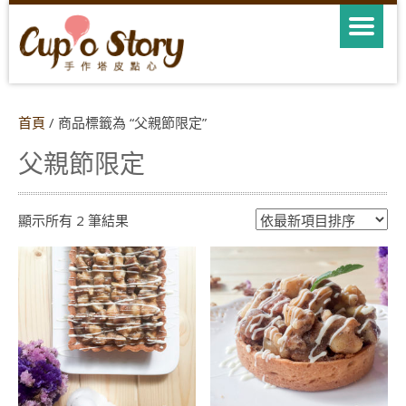
首頁
/ 商品標籤為 “父親節限定”
父親節限定
依
顯示所有 2 筆結果
最
新
項
目
排
序