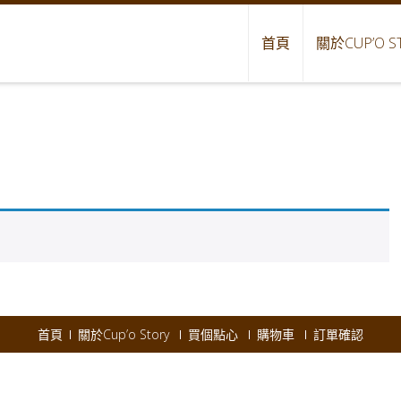
首頁
關於CUP’O S
首頁
關於Cup’o Story
買個點心
購物車
訂單確認
pyright © 2026
Cup'o Story
.
Powered by WordPress
|
Theme:
AccessPres