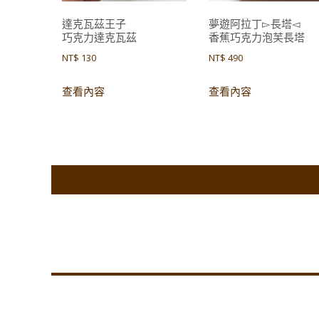
達克瓦茲王子
夢遊阿拉丁▻長塔
巧克力達克瓦茲
香蕉巧克力泡芙長塔
NT$
130
NT$
490
查看內容
查看內容
Co