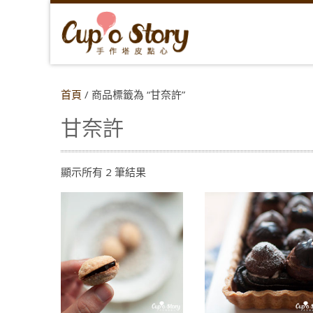
首頁
/ 商品標籤為 “甘奈許”
甘奈許
依
顯示所有 2 筆結果
最
新
項
目
排
序