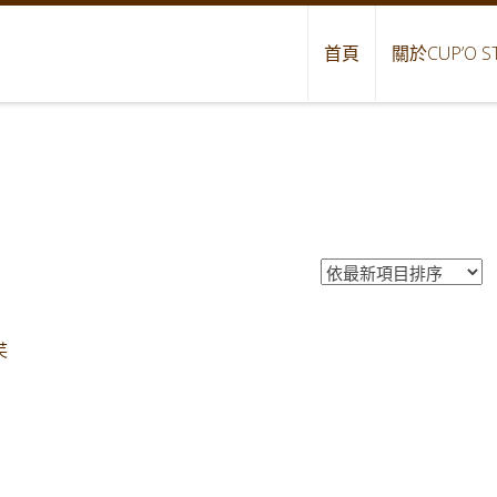
首頁
關於CUP’O S
◅