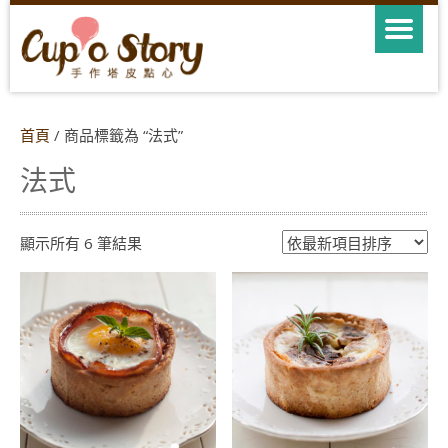
首頁
/ 商品標籤為 “法式”
法式
依
顯示所有 6 筆結果
最
新
項
目
排
序