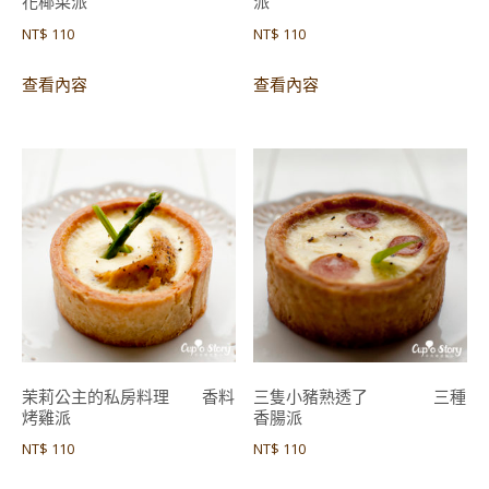
花椰菜派
派
NT$
110
NT$
110
查看內容
查看內容
茉莉公主的私房料理 香料
三隻小豬熟透了 三種
烤雞派
香腸派
NT$
110
NT$
110