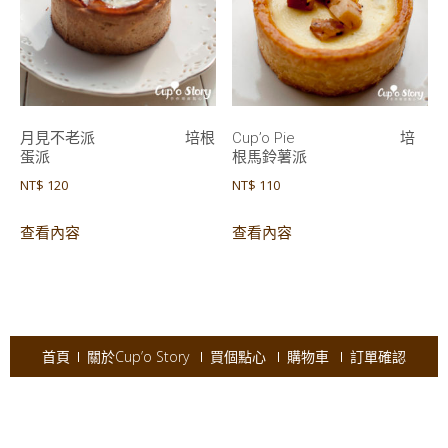
月見不老派 培根
Cup’o Pie 培
蛋派
根馬鈴薯派
NT$
120
NT$
110
查看內容
查看內容
首頁
關於Cup’o Story
買個點心
購物車
訂單確認
Copyright © 2026
Cup'o Story
.
Powered by WordPress
|
Theme:
AccessPress Ray