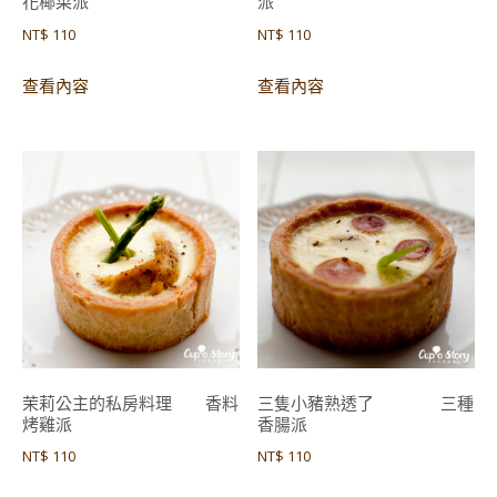
花椰菜派
派
NT$
110
NT$
110
查看內容
查看內容
茉莉公主的私房料理 香料
三隻小豬熟透了 三種
烤雞派
香腸派
NT$
110
NT$
110