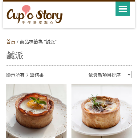
首頁
/ 商品標籤為 “鹹派”
鹹派
依
顯示所有 7 筆結果
最
新
項
目
排
序