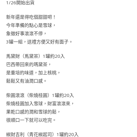
1/26開始出貨
新年還是得吃個甜甜吧！
今年準備的點心是雪球，
象徵好事滾滾不停，
3罐一組，送禮方便又好有面子。
馬黛財（馬黛茶）1罐約20入
巴西帶回來的瑪黛茶，
是重培的味道，加上核桃，
鬆鬆又有油潤口感。
柴圓滾滾（柴燒桂圓）1罐約20入
柴燒桂圓加入雪球，財富滾滾來，
果乾口感的潤和雪球的鬆，
很順口一下就可以吃完。
椒財吉利（青花椒起司）1罐約20入