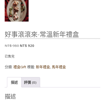
好事滾滾來-常溫新年禮盒
原
目
NT$
980
NT$
920
始
前
已售完
價
價
格：
格：
分類:
禮盒Gift
標籤:
新年禮盒
,
馬年禮盒
NT$ 980。
NT$ 920。
描述
評價 (0)
描述