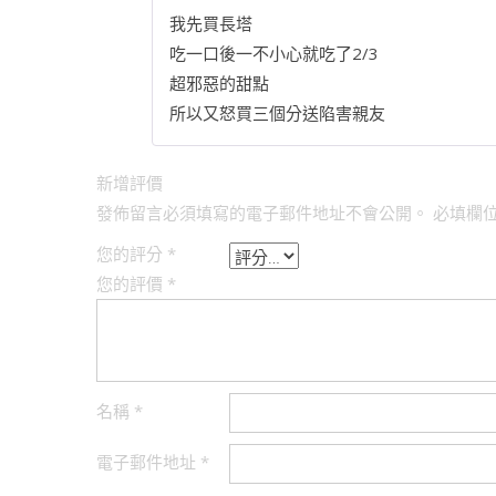
我先買長塔
吃一口後一不小心就吃了2/3
超邪惡的甜點
所以又怒買三個分送陷害親友
新增評價
發佈留言必須填寫的電子郵件地址不會公開。
必填欄
您的評分
*
您的評價
*
名稱
*
電子郵件地址
*