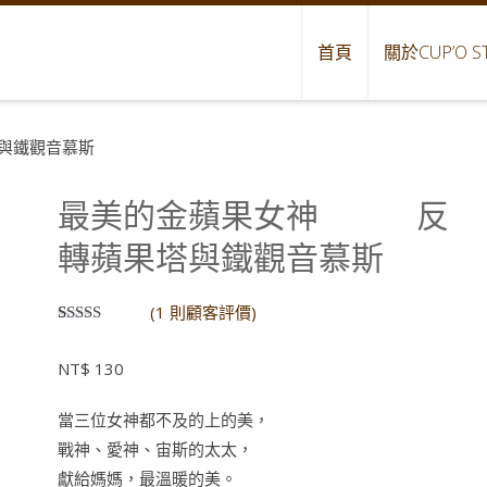
首頁
關於CUP’O S
與鐵觀音慕斯
最美的金蘋果女神 反
轉蘋果塔與鐵觀音慕斯
(
1
則顧客評價)
評分
1
5.00
/
5，已有
位
NT$
130
顧客進行評
分
當三位女神都不及的上的美，
戰神、愛神、宙斯的太太，
獻給媽媽，最溫暖的美。