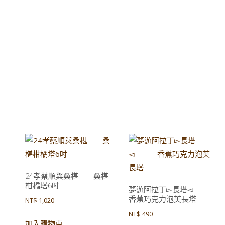
塔◅
24孝蔡順與桑椹 桑椹
柑橘塔6吋
夢遊阿拉丁▻長塔◅
香蕉巧克力泡芙長塔
NT$
1,020
NT$
490
加入購物車