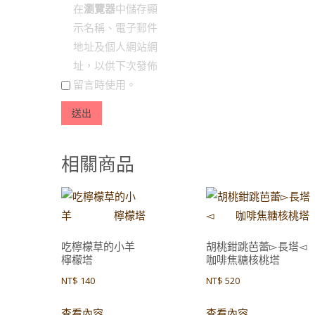
在
瀏覽器
中儲存顯
示名稱、電子郵件
地址及個人網站網
址，以供下次發佈
留言時使用。
相關商品
吃檸檬草的小羊
胡桃鉗跳芭蕾▻長
檸檬塔
咖啡焦糖核桃塔
NT$
140
NT$
520
查看內容
查看內容