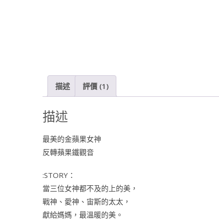
描述
評價 (1)
描述
最美的金蘋果女神
反轉蘋果鐵觀音
:STORY：
當三位女神都不及的上的美，
戰神、愛神、宙斯的太太，
獻給媽媽，最溫暖的美。