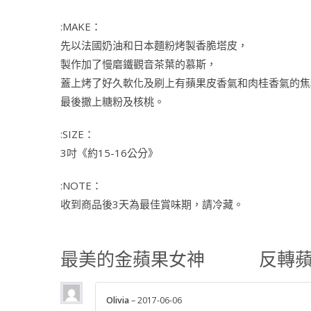
:MAKE：
先以法國奶油和日本麵粉烤製香脆塔皮，
製作加了慢磨鐵觀音茶葉的慕斯，
蓋上烤了好久軟化及刷上有蘋果皮香氣和肉桂香氣的焦
最後撒上糖粉及核桃。
:SIZE：
3吋《約15-16公分》
:NOTE：
收到商品後3天為最佳賞味期，請冷藏。
最美的金蘋果女神 反轉蘋
Olivia
–
2017-06-06