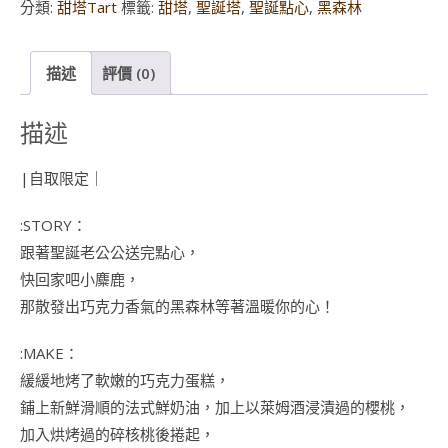
分類:
甜塔Tart
標籤:
甜塔
,
聖誕塔
,
聖誕點心
,
黑森林
描述
評價 (0)
描述
|自取限定｜
:STORY：
跟著聖誕老公公送完點心，
快回家吧小麋鹿，
那散發出巧克力香氣的黑森林等著溫暖你的心！
:MAKE：
緩緩地烤了軟嫩的巧克力蛋糕，
鋪上新鮮滑順的法式鮮奶油，加上以萊姆酒浸漬過的櫻桃，
加入烘烤過的碎核桃後捲起，