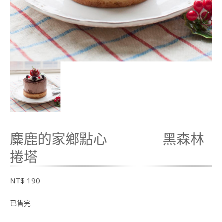
麋鹿的家鄉點心 黑森林
捲塔
NT$
190
已售完