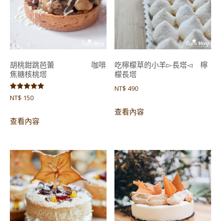
胡桃鉗跳芭蕾 咖啡
吃檸檬草的小羊▻長塔◅ 檸
焦糖核桃塔
檬長塔
NT$
490
評分
NT$
150
5.00
滿分 5
查看內容
查看內容