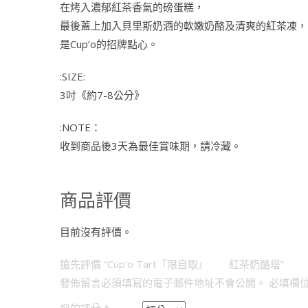
在烤入濃郁紅茶香氣的磅蛋糕，
最後蓋上加入貝里斯奶酒的軟嫩奶酪及清爽的紅茶凍，
是Cup’o的招牌點心。
:SIZE:
3吋《約7-8公分》
:NOTE：
收到商品後3天為最佳賞味期，請冷藏。
商品評價
目前沒有評價。
搶先評價 “Cup’o Tart『限自取』 紅茶奶酪塔”
發佈留言必須填寫的電子郵件地址不會公開。
必填欄