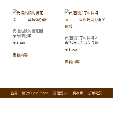
宴
拇指姑娘的後花園
草莓煉奶塔
夢遊阿拉丁▻長塔◅
香蕉巧克力泡芙長塔
NT$
140
NT$
490
查看內容
查看內容
首頁
關於Cup’o Story
買個點心
購物車
訂單確認
pyright © 2026
Cup'o Story
.
Powered by WordPress
|
Theme:
AccessPres