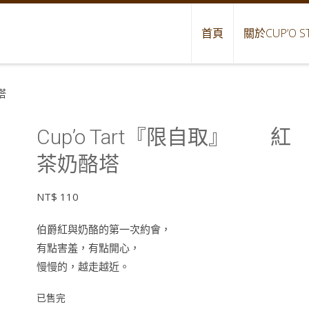
首頁
關於CUP’O S
塔
Cup’o Tart『限自取』 紅
茶奶酪塔
NT$
110
伯爵紅與奶酪的第一次約會，
有點害羞，有點開心，
慢慢的，越走越近。
已售完