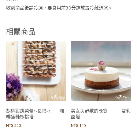
收到商品後請冷凍，要食用前30分鐘放置冷藏退冰。
相關商品
胡桃鉗跳芭蕾▻長塔◅ 咖
美女與野獸的晚宴 雙乳
啡焦糖核桃塔
酪塔
NT$
520
NT$
140