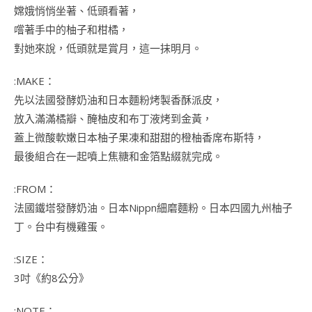
嫦娥悄悄坐著、低頭看著，
嚐著手中的柚子和柑橘，
對她來說，低頭就是賞月，這一抹明月。
:MAKE：
先以法國發酵奶油和日本麵粉烤製香酥派皮，
放入滿滿橘瓣、醃柚皮和布丁液烤到金黃，
蓋上微酸軟嫩日本柚子果凍和甜甜的橙柚香席布斯特，
最後組合在一起噴上焦糖和金箔點綴就完成。
:FROM：
法國鐵塔發酵奶油。日本Nippn細磨麵粉。日本四國九州柚子
丁。台中有機雞蛋。
:SIZE：
3吋《約8公分》
:NOTE：