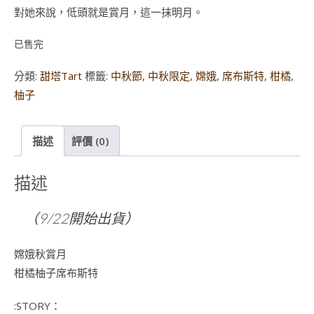
對她來說，低頭就是賞月，這一抹明月。
已售完
分類:
甜塔Tart
標籤:
中秋節
,
中秋限定
,
嫦娥
,
席布斯特
,
柑橘
,
柚子
描述
評價 (0)
描述
（9/22開始出貨）
嫦娥秋賞月
柑橘柚子席布斯特
:STORY：