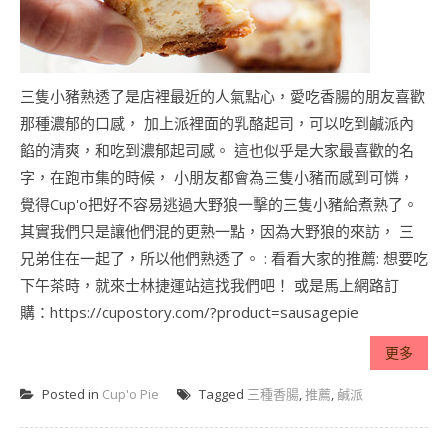
三隻小豬熟透了是店裡最近的人氣點心，愛吃香腸的朋友喜歡
那種濃郁的口感， 加上派裡面的乳酪起司，可以吃到鹹派內
餡的清爽，和吃到濃郁起司感。 這也似乎是大家最喜歡的名
字，在跑市集的時候， 小朋友都會為三隻小豬而感到可憐，
覺得Cup'o把好不容易逃過大野狼一擊的三隻小豬給煮熟了。
其實我們只是讓他們混的更熟一點，因為大野狼的來訪， 三
兄弟住在一起了，所以他們熟透了。 : 看看大家的推薦: 想要吃
下午茶時，就來士林捷運站這找我們吧！ 或是馬上網路訂
購：https://cupostory.com/?product=sausagepie
更多
Posted in
Cup'o Pie
Tagged
三種香腸
,
推薦
,
鹹派