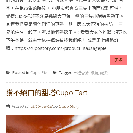
餡的清爽，和吃到濃郁起司感。 這也似乎是大家最喜歡的名
字，在跑市集的時候， 小朋友都會為三隻小豬而感到可憐，
覺得Cup'o把好不容易逃過大野狼一擊的三隻小豬給煮熟了。
其實我們只是讓他們混的更熟一點，因為大野狼的來訪， 三
兄弟住在一起了，所以他們熟透了。 : 看看大家的推薦: 想要吃
下午茶時，就來士林捷運站這找我們吧！ 或是馬上網路訂
購：https://cupostory.com/?product=sausagepie
更多
Posted in
Cup'o Pie
Tagged
三種香腸
,
推薦
,
鹹派
讚不絕口的甜塔Cup’o Tart
Posted on
2015-08-08
by
Cup'o Story