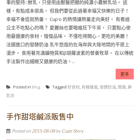
事的堅持:::鮮乳，只使用由獸醫把關的純濃小農鮮乳坊。 這
樣，有點成本很高， 但我們要從此過著幸福又快樂的日子！
幸福不會造就熱量， Cup’o 的熱情讓熱量走向美好。 有看過
公主不吃點心的嗎？ 愛麗絲也要喝瘋狂下午茶， 只要點心使
用最健康的食材，慢慢品味， 不僅吃得開心，更吃的美麗！
法國進口的發酵奶油 乳牛悠哉的在海岸與大陸地間的平原上
漫步， 食用著充滿礦物質和β胡蘿波素的營養牧草， 在以傳統
手法製作出細緻又健康的奶油。...
更多
Posted in
blog
Tagged
好食材
,
有機雞蛋
,
發酵奶油
,
簡康
,
鮮
乳坊
手作甜塔鹹派販售中
Posted on
2015-08-08
by
Cup'o Story