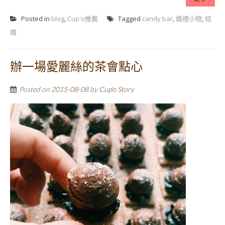
Posted in
blog
,
Cup'o推薦
Tagged
candy bar
,
婚禮小物
,
結
婚
辦一場愛麗絲的茶會點心
Posted on
2015-08-08
by
Cup'o Story