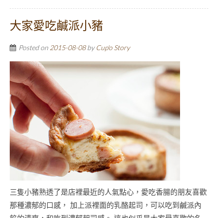
大家愛吃鹹派小豬
Posted on
2015-08-08
by
Cup'o Story
三隻小豬熟透了是店裡最近的人氣點心，愛吃香腸的朋友喜歡
那種濃郁的口感， 加上派裡面的乳酪起司，可以吃到鹹派內