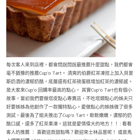
每次客人來到店裡，都會問說問說最推薦什麼甜點，我們都會
毫不猶豫的推薦Cup'o Tart。 清爽的伯爵紅茶凍搭上加入貝里
斯奶酒的濃郁奶酪，底層還有紅茶磅蛋糕增加紅茶的濃郁感。
是大家來Cup'o 回購率最高的點心， 其實Cup'o Tart也有個小
故事，當初我們要做塔皮點心專賣店，不吃塔類點心的姊夫只
好要姊姊為他創作了一款獨特點心。愛做點心的姊姊做了很多
測試，最後為了姐夫推出了Cup'o Tart，軟軟嫩嫩，濃郁的奶
酪口感，還多了紅茶果凍。這就是愛情偉大的地方！！ : 看看
客人的推薦 ： 喜歡這款甜點嗎？歡迎來士林品嘗呢！ 或是馬