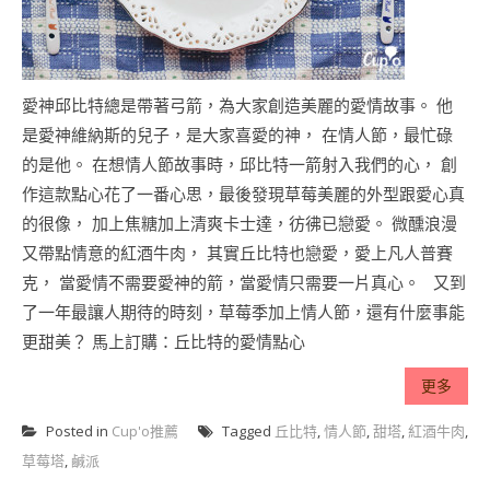
愛神邱比特總是帶著弓箭，為大家創造美麗的愛情故事。 他
是愛神維納斯的兒子，是大家喜愛的神， 在情人節，最忙碌
的是他。 在想情人節故事時，邱比特一箭射入我們的心， 創
作這款點心花了一番心思，最後發現草莓美麗的外型跟愛心真
的很像， 加上焦糖加上清爽卡士達，彷彿已戀愛。 微醺浪漫
又帶點情意的紅酒牛肉， 其實丘比特也戀愛，愛上凡人普賽
克， 當愛情不需要愛神的箭，當愛情只需要一片真心。 又到
了一年最讓人期待的時刻，草莓季加上情人節，還有什麼事能
更甜美？ 馬上訂購：丘比特的愛情點心
更多
Posted in
Cup'o推薦
Tagged
丘比特
,
情人節
,
甜塔
,
紅酒牛肉
,
草莓塔
,
鹹派