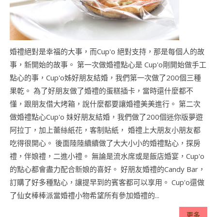
婚禮絕對是幸福的大事，而Cup'o 絕對支持，那是每個人的故
事，新開始的故事。 第一次做婚禮點心是 Cup'o剛開始做手工
點心的事，Cup'o姊好朋友結婚，我們第一次做了200個三種
果乾。 為了好朋友做了婚禮的蛋糕插卡，當時還什麼都不
懂，跟朋友借大烤箱，說什麼都要讓婚禮美美進行。 第二次
做婚禮點心Cup'o 妹好朋友結婚，我們做了200個迷你版夢遊
阿拉丁，加上蕾絲紙花，客制貼紙， 婚禮上大朋友小朋友都
吃得很開心。 後面陸陸續續做了大大小小的婚禮點心，探房
禮，伴娘禮，二進小禮。 無論是流水席或是飯店婚宴，Cup'o
的點心都會盡力配合新娘的喜好。 好朋友婚禮的Candy Bar，
訂購了好多種點心，讓提早到的賓客都可以享用。 Cup'o還做
了仙女棒棒派當婚禮小物希望所有參加婚禮的...
更多