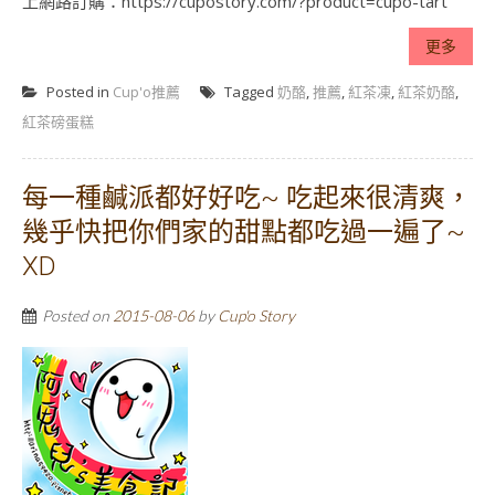
上網路訂購：https://cupostory.com/?product=cupo-tart
更多
Posted in
Cup'o推薦
Tagged
奶酪
,
推薦
,
紅茶凍
,
紅茶奶酪
,
紅茶磅蛋糕
每一種鹹派都好好吃~ 吃起來很清爽，
幾乎快把你們家的甜點都吃過一遍了~
XD
Posted on
2015-08-06
by
Cup'o Story