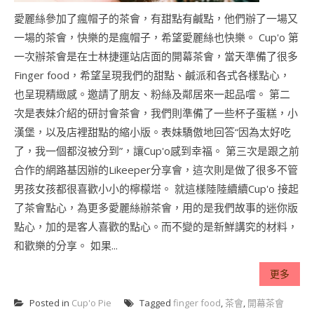
愛麗絲參加了瘋帽子的茶會，有甜點有鹹點，他們辦了一場又
一場的茶會，快樂的是瘋帽子，希望愛麗絲也快樂。 Cup'o 第
一次辦茶會是在士林捷運站店面的開幕茶會，當天準備了很多
Finger food，希望呈現我們的甜點、鹹派和各式各樣點心，
也呈現精緻感。邀請了朋友、粉絲及鄰居來一起品嚐。 第二
次是表妹介紹的研討會茶會，我們則準備了一些杯子蛋糕，小
漢堡，以及店裡甜點的縮小版。表妹驕傲地回答“因為太好吃
了，我一個都沒被分到”，讓Cup'o感到幸福。 第三次是跟之前
合作的網路基因辦的Likeeper分享會，這次則是做了很多不管
男孩女孩都很喜歡小小的檸檬塔。 就這樣陸陸續續Cup'o 接起
了茶會點心，為更多愛麗絲辦茶會，用的是我們故事的迷你版
點心，加的是客人喜歡的點心。而不變的是新鮮講究的材料，
和歡樂的分享。 如果...
更多
Posted in
Cup'o Pie
Tagged
finger food
,
茶會
,
開幕茶會