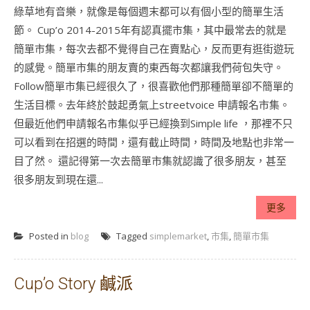
綠草地有音樂，就像是每個週末都可以有個小型的簡單生活
節。 Cup’o 2014-2015年有認真擺市集，其中最常去的就是
簡單市集，每次去都不覺得自己在賣點心，反而更有逛街遊玩
的感覺。簡單市集的朋友賣的東西每次都讓我們荷包失守。
Follow簡單市集已經很久了，很喜歡他們那種簡單卻不簡單的
生活目標。去年終於鼓起勇氣上streetvoice 申請報名市集。
但最近他們申請報名市集似乎已經換到Simple life ，那裡不只
可以看到在招選的時間，還有截止時間，時間及地點也非常一
目了然。 還記得第一次去簡單市集就認識了很多朋友，甚至
很多朋友到現在還...
更多
Posted in
blog
Tagged
simplemarket
,
市集
,
簡單市集
Cup’o Story 鹹派