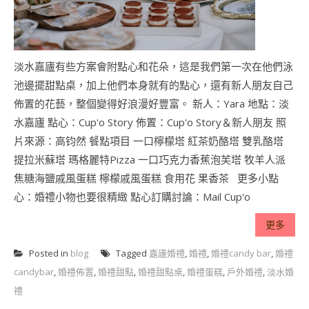
淡水嘉廬有些方案會附點心和花朵，這是我們第一次在他們泳
池邊擺甜點桌，加上他們本身就有的點心，還有新人朋友自己
佈置的花藝，整個變得好浪漫好豐富。 新人：Yara 地點：淡
水嘉廬 點心：Cup'o Story 佈置：Cup'o Story＆新人朋友 照
片來源：高钧然 餐點項目 一口檸檬塔 紅茶奶酪塔 雙乳酪塔
提拉米蘇塔 瑪格麗特Pizza 一口巧克力香蕉泡芙塔 牧羊人派
焦糖海鹽戚風蛋糕 檸檬戚風蛋糕 食用花 果香茶 更多小點
心：婚禮小物也要很精緻 點心訂購討論：Mail Cup'o
更多
Posted in
blog
Tagged
嘉廬婚禮
,
婚禮
,
婚禮candy bar
,
婚禮
candybar
,
婚禮佈置
,
婚禮甜點
,
婚禮甜點桌
,
婚禮蛋糕
,
戶外婚禮
,
淡水婚
禮