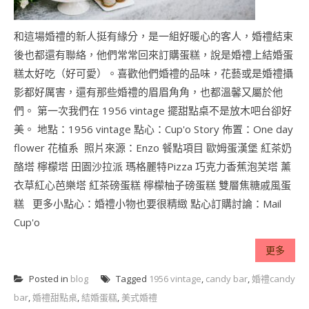
和這場婚禮的新人挺有緣分，是一組好暖心的客人，婚禮結束
後也都還有聯絡，他們常常回來訂購蛋糕，說是婚禮上結婚蛋
糕太好吃（好可愛）。喜歡他們婚禮的品味，花藝或是婚禮攝
影都好厲害，還有那些婚禮的眉眉角角，也都溫馨又屬於他
們。 第一次我們在 1956 vintage 擺甜點桌不是放木吧台卻好
美。 地點：1956 vintage 點心：Cup'o Story 佈置：One day
flower 花植系 照片來源：Enzo 餐點項目 歐姆蛋漢堡 紅茶奶
酪塔 檸檬塔 田園沙拉派 瑪格麗特Pizza 巧克力香蕉泡芙塔 薰
衣草紅心芭樂塔 紅茶磅蛋糕 檸檬柚子磅蛋糕 雙層焦糖戚風蛋
糕 更多小點心：婚禮小物也要很精緻 點心訂購討論：Mail
Cup'o
更多
Posted in
blog
Tagged
1956 vintage
,
candy bar
,
婚禮candy
bar
,
婚禮甜點桌
,
結婚蛋糕
,
美式婚禮