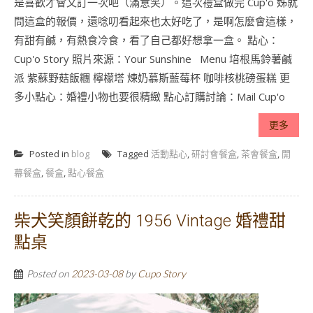
是喜歡才會又訂一次吧（滿意笑）。這次禮盒做完 Cup'o 姊就
問這盒的報價，還唸叨看起來也太好吃了，是啊怎麼會這樣，
有甜有鹹，有熱食冷食，看了自己都好想拿一盒。 點心：
Cup'o Story 照片來源：Your Sunshine Menu 培根馬鈴薯鹹
派 紫蘇野菇飯糰 檸檬塔 煉奶慕斯藍莓杯 咖啡核桃磅蛋糕 更
多小點心：婚禮小物也要很精緻 點心訂購討論：Mail Cup'o
更多
Posted in
blog
Tagged
活動點心
,
研討會餐盒
,
茶會餐盒
,
開
幕餐盒
,
餐盒
,
點心餐盒
柴犬笑顏餅乾的 1956 Vintage 婚禮甜
點桌
Posted on
2023-03-08
by
Cupo Story