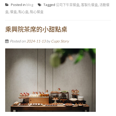
Posted in
blog
Tagged
公司下午茶餐盒
,
客製化餐盒
,
活動餐
盒
,
餐盒
,
點心盒
,
點心餐盒
乘興院茶席的小甜點桌
Posted on
2024-11-13
by
Cupo Story