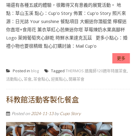
場還有各種五感的體驗，很難得又有意義的展覽活動。 地
點：草山玉溪 點心：Cup'o Story 佈置：Cup'o Story 照片來
源：日光誌 Your sunshine 餐點項目 大蝦迷你潛艇堡 檸檬迷
你直塔+食用花 薰衣草紅心芭樂迷你塔 草莓煉奶水果高腳杯
Logo 萊姆葡萄夾心餅乾 時鮮水果達克瓦茲 更多小點心：婚
禮小物也要很精緻 點心訂購討論：Mail Cup'o
更多
Posted in
blog
Tagged
THERMOS 膳魔師120週年特展茶會
,
活動點心
,
茶會
,
茶會點心
,
迎賓點心
,
開幕茶會
科教館活動客製化餐盒
Posted on
2024-11-13
by
Cupo Story