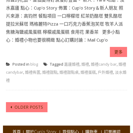
水嘉廬 點心：Cup'o Story 佈置：Cup'o Story＆新人朋友 照
片來源：高钧然 餐點項目 一口檸檬塔 紅茶奶酪塔 雙乳酪塔
提拉米蘇塔 瑪格麗特Pizza 一口巧克力香蕉泡芙塔 牧羊人派
焦糖海鹽戚風蛋糕 檸檬戚風蛋糕 食用花 果香茶 更多小點
心：婚禮小物也要很精緻 點心訂購討論：Mail Cup'o
更多
Posted in
blog
Tagged
嘉廬婚禮
,
婚禮
,
婚禮candy bar
,
婚禮
candybar
,
婚禮佈置
,
婚禮甜點
,
婚禮甜點桌
,
婚禮蛋糕
,
戶外婚禮
,
淡水婚
禮
Posts
OLDER POSTS
navigation
首頁
關於Cup’o Story
買個點心
購物車
訂單確認