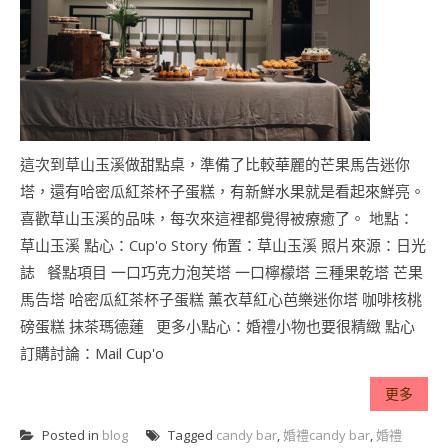
這次到草山玉溪做甜點桌，準備了比較華麗的芒果馬告迷你
塔，還有哈密瓜紅茶杯子蛋糕，有新鮮水果就是看起來鮮亮。
喜歡草山玉溪的品味，每次來這裡都覺得被療癒了。 地點：
草山玉溪 點心：Cup'o Story 佈置：草山玉溪 照片來源：日光
誌 餐點項目 一口巧克力泡芙塔 一口檸檬塔 三種果乾塔 芒果
馬告塔 哈密瓜紅茶杯子蛋糕 薰衣草紅心芭樂迷你塔 咖啡核桃
磅蛋糕 抹茶瑪德蓮 更多小點心：婚禮小物也要很精緻 點心
訂購討論：Mail Cup'o
更多
Posted in
blog
Tagged
candy bar
,
婚禮candy bar
,
婚禮