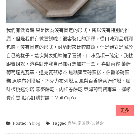
我們有做喜餅 只是因為沒有固定的形式，所以沒有特別的推
廣，但是我們有做喜餅啦！很客製化的那種，從口味到品項到
包裝，沒有固定的形式，討論起來比較麻煩，但是絕對是屬於
自己的樣子。這次幫表姐準備了喜餅，口味品項一確定，我就
跟表姐說，這喜餅連我自己都好想加訂一盒。 喜餅內容 萊姆
葡萄達克瓦茲、達克瓦茲綠茶 焦糖蘋果磅蛋糕、伯爵茶磅蛋
糕 原味布列塔尼、巧克力布列塔尼 鳳梨百香綠茶迷你塔、咖
啡核桃迷你塔 燕麥餅乾、肉桂卷餅乾 萊姆葡萄費南雪、檸檬
費南雪 點心訂購討論：Mail Cup'o
更多
Posted in
blog
Tagged
喜餅
,
常溫點心
,
禮盒