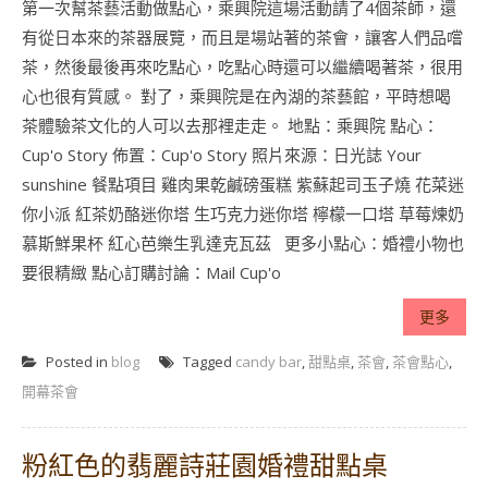
第一次幫茶藝活動做點心，乘興院這場活動請了4個茶師，還
有從日本來的茶器展覽，而且是場站著的茶會，讓客人們品嚐
茶，然後最後再來吃點心，吃點心時還可以繼續喝著茶，很用
心也很有質感。 對了，乘興院是在內湖的茶藝館，平時想喝
茶體驗茶文化的人可以去那裡走走。 地點：乘興院 點心：
Cup'o Story 佈置：Cup'o Story 照片來源：日光誌 Your
sunshine 餐點項目 雞肉果乾鹹磅蛋糕 紫蘇起司玉子燒 花菜迷
你小派 紅茶奶酪迷你塔 生巧克力迷你塔 檸檬一口塔 草莓煉奶
慕斯鮮果杯 紅心芭樂生乳達克瓦茲 更多小點心：婚禮小物也
要很精緻 點心訂購討論：Mail Cup'o
更多
Posted in
blog
Tagged
candy bar
,
甜點桌
,
茶會
,
茶會點心
,
開幕茶會
粉紅色的翡麗詩莊園婚禮甜點桌