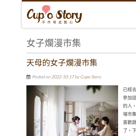
女子爛漫市集
天母的女子爛漫市集
Posted on
2022-10-17
by
Cupo Story
已經去
參加
的人
場市
喜歡
了，下