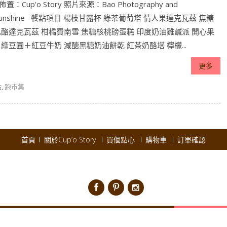
y 佈置：Cup'o Story 照片來源：Bao Photography and
rSunshine 餐點項目 楊枝甘露杯 綠茶葡萄塔 情人果達克瓦茲 焦糖
酪達克瓦茲 柑橘費南雪 焦糖核桃磅蛋糕 印度奶油雞鹹派 開心果
綠豆圓＋紅豆牛奶 減醣黑糖奶油餅乾 紅茶奶酪塔 檸檬...
更多
點
,
跑市集
首頁
關於Cup’o Story
買個點心
購物車
訂單確認
pyright © 2026
Cup'o Story
.
Powered by WordPress
|
Theme:
AccessPres