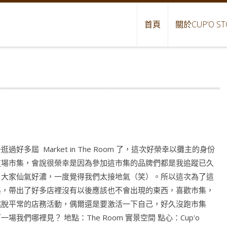
首頁
關於CUP’O ST
逛過好多屆 Market in The Room 了，這次好榮幸以攤主的身份
這場市集，會說很榮幸是因為參加這市集的品牌們都是我追蹤已久
，大家仙氣好濃，一度覺得我們太接地氣（笑）。所以這次為了這
集，帶出了好多店裡沒有以後應該也不會出現的東西，喜歡市集，
跳脫平常的店務活動，偶爾還是要激活一下自己，好久沒跑市集
一場我們哪裡見？ 地點：The Room 實景空間 點心：Cup'o