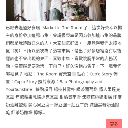
已經去逛過好多屆 Market in The Room 了，這次好榮幸以攤
主的身份參加這場市集，會說很榮幸是因為參加這市集的品牌
們都是我追蹤已久的人，大家仙氣好濃，一度覺得我們太接地
氣（笑）。所以這次為了這場市集，帶出了好多店裡沒有以後
應該也不會出現的東西，喜歡市集，喜歡跳脫平常的店務活
動，偶爾還是要激活一下自己，好久沒跑市集了，下一場我們
哪裡見？ 地點：The Room 實景空間 點心：Cup'o Story 佈
置：Cup'o Story 照片來源：Bao Photography and
YourSunshine 餐點項目 楊枝甘露杯 綠茶葡萄塔 情人果達克
瓦茲 焦糖蘋果乳酪達克瓦茲 柑橘費南雪 焦糖核桃磅蛋糕 印度
奶油雞鹹派 開心果豆腐＋綠豆圓＋紅豆牛奶 減醣黑糖奶油餅
乾 紅茶奶酪塔 檸檬...
更多