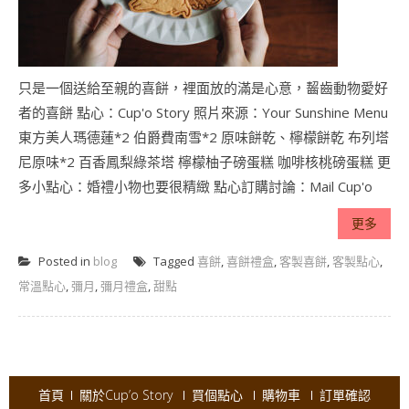
只是一個送給至親的喜餅，裡面放的滿是心意，齧齒動物愛好
者的喜餅 點心：Cup'o Story 照片來源：Your Sunshine Menu
東方美人瑪德蓮*2 伯爵費南雪*2 原味餅乾、檸檬餅乾 布列塔
尼原味*2 百香鳳梨綠茶塔 檸檬柚子磅蛋糕 咖啡核桃磅蛋糕 更
多小點心：婚禮小物也要很精緻 點心訂購討論：Mail Cup'o
更多
Posted in
blog
Tagged
喜餅
,
喜餅禮盒
,
客製喜餅
,
客製點心
,
常溫點心
,
彌月
,
彌月禮盒
,
甜點
首頁
關於Cup’o Story
買個點心
購物車
訂單確認