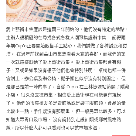
愛上藝術市集應該是這兩三年開始的，他們沒有特定的地點，
主辦人很積極的在尋找各式各樣人潮聚集處辦市集。 記得兩
年前Cup'o正要開始販售手工點心，我們試做了各種鹹派和甜
塔， 在過年前找到華山市集想看看大家的喜好，而我們的第
一次就這樣獻給了愛上藝術市集。 愛上藝術市集都會有棚
子，又或是如果沒有棚子他們也會特別註明， 桌椅也都一併
會附上，辦公桌及辦公椅，棚子顏色似乎沒有特別固定， 但
是那已是前一陣的事了，自從 Cup'o 在士林捷運站這開了隱藏
小店， 很久沒去擺市集，相信愛上藝術現在可能更有規模
了。 他們的市集攤友多是賣飾品或是袋子服飾類，食品的量
比較少一點，手作感沒有那麼重， 但一般民眾比較多，可以
知道大眾胃口及市場， 沒有說特別走設計類或鄉村風格路
線，所以什麼人都可以看到也可以試市場水溫。 ...