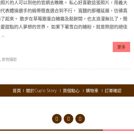
他照片的人可以到他的官網去瞧瞧。 私心好喜歡這張照片，用義大
麵代表體操選手的緞帶簡直適合到不行， 寬麵的那種延展，彷彿真
動了起來。 散步在草莓跟蛋白糖霜及鬆餅間，也太浪漫無比了，簡
是愛甜點的人夢想的世界， 如果下著雪白的糖粉，就是熱戀的絕佳
..
更多
,
食物攝影
首頁
關於Cup’o Story
買個點心
購物車
訂單確認
pyright © 2026
Cup'o Story
.
Powered by WordPress
|
Theme:
AccessPres