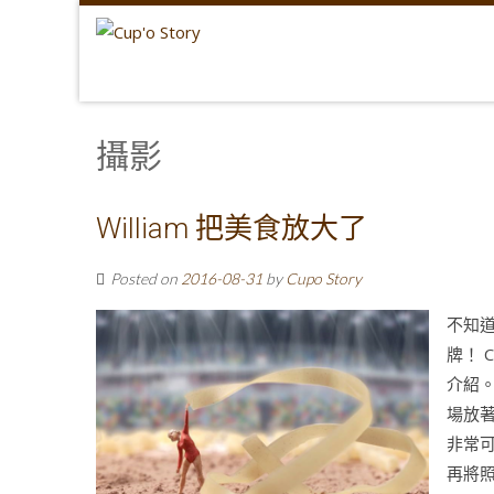
攝影
William 把美食放大了
Posted on
2016-08-31
by
Cupo Story
不知
牌！ 
介紹。
場放
非常可
再將照