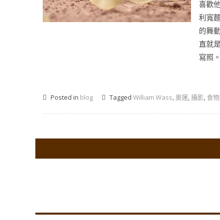
喜歡
利寬
的舞
直就
寫照。 .
Posted in
blog
Tagged
William Wass
,
奧運
,
攝影
,
食物
Co