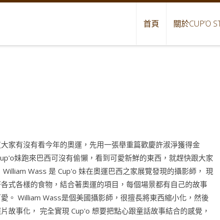
首頁
關於CUP’O S
道大家有沒有看今年的奧運，先用一張舉重篇歡慶許淑淨獲得金
Cup'o妹跑來巴西可沒有偷懶，看到可愛新鮮的東西，就趕快跟大家
 William Wass 是 Cup'o 妹在奧運巴西之家展覽發現的攝影師， 現
著各式各樣的食物，結合著奧運的項目，每個場景都有自己的故事
愛。 William Wass是個美國攝影師，很擅長將東西縮小化，然後
片故事化， 完全實現 Cup'o 想要把點心跟童話故事結合的感覺，