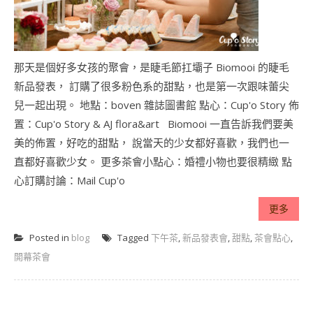
那天是個好多女孩的聚會，是睫毛節扛壩子 Biomooi 的睫毛
新品發表， 訂購了很多粉色系的甜點，也是第一次跟味蕾尖
兒一起出現。 地點：boven 雜誌圖書館 點心：Cup'o Story 佈
置：Cup'o Story & AJ flora&art Biomooi 一直告訴我們要美
美的佈置，好吃的甜點， 說當天的少女都好喜歡，我們也一
直都好喜歡少女。 更多茶會小點心：婚禮小物也要很精緻 點
心訂購討論：Mail Cup'o
更多
Posted in
blog
Tagged
下午茶
,
新品發表會
,
甜點
,
茶會點心
,
開幕茶會