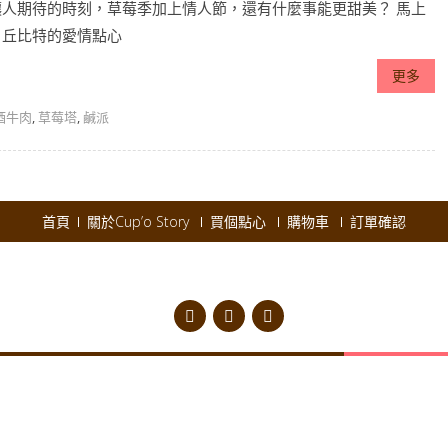
讓人期待的時刻，草莓季加上情人節，還有什麼事能更甜美？ 馬上
：丘比特的愛情點心
更多
酒牛肉
,
草莓塔
,
鹹派
首頁
關於Cup’o Story
買個點心
購物車
訂單確認
pyright © 2026
Cup'o Story
.
Powered by WordPress
|
Theme:
AccessPres