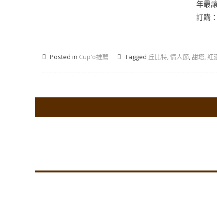
年最
訂購
Posted in
Cup'o推薦
Tagged
丘比特
,
情人節
,
甜塔
,
紅
Co