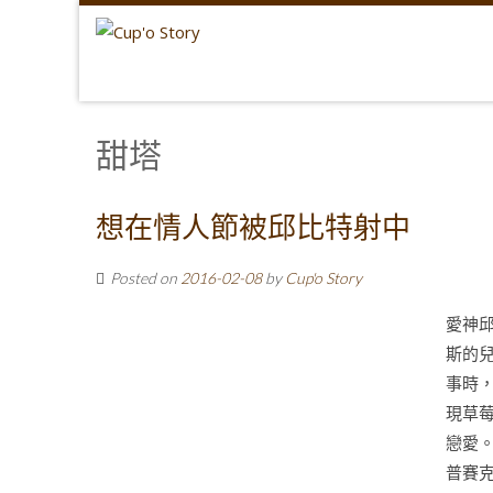
甜塔
想在情人節被邱比特射中
Posted on
2016-02-08
by
Cup'o Story
愛神
斯的
事時
現草
戀愛
普賽