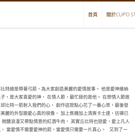
首頁
關於CUP’O S
邱比特總是帶著弓箭，為大家創造美麗的愛情故事。 他是愛神維納
兒子，是大家喜愛的神， 在情人節，最忙碌的是他。 在想情人節故
，邱比特一箭射入我們的心， 創作這款點心花了一番心思，最後發
莓美麗的外型跟愛心真的很像， 加上焦糖加上清爽卡士達，彷彿已
。 微醺浪漫又帶點情意的紅酒牛肉， 其實丘比特也戀愛，愛上凡人
克， 當愛情不需要愛神的箭，當愛情只需要一片真心。 又到了一