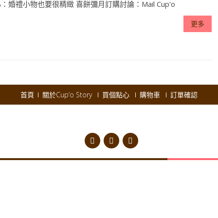
：婚禮小物也要很精緻 喜餅彌月訂購討論：Mail Cup'o
更多
首頁
關於Cup’o Story
買個點心
購物車
訂單確認
pyright © 2026
Cup'o Story
.
Powered by WordPress
|
Theme:
AccessPres