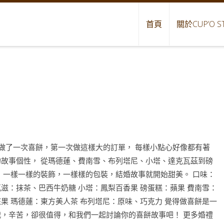
首頁
關於CUP’O S
份做了一次喜餅，第一次做這樣大的訂單， 每樣小點心好像都有著
的故事個性， 從瑪德蓮、費南雪、布列塔尼、小塔、達克瓦茲到磅
。 一樣一樣的裝飾，一樣樣的包裝，結婚故事就開始甜美。 口味：
滋：抹茶、巴西牛奶糖 小塔：鳳梨百香果 磅蛋糕：蘋果 費南雪：
果 瑪德蓮：東方美人茶 布列塔尼：原味、巧克力 覺得做喜餅是一
戰，辛苦，卻很值得，和我們一起討論你的喜餅故事吧！ 更多婚禮