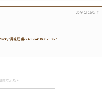
2016-02-2200:17
ry-bakery/賞味建議/240884186073087
欄位標示為
*