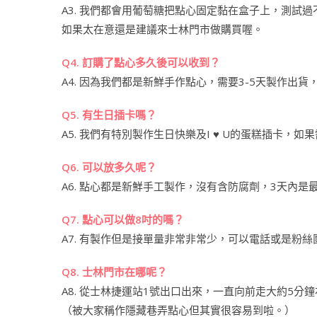
A3. 我們都會用葡萄糖把點心固定黏在盒子上，測試
如果太在意還是建議來士林門市做購買喔。
Q4. 訂購了點心多久後可以收到？
A4. 因為我們都是新鮮手作點心，需要3-5天製作出
Q5. 有生日插卡嗎？
A5. 我們有特別製作生日快樂及I ♥ U的蛋糕插卡，
Q6. 可以放多久呢？
A6. 點心都是新鮮手工製作，沒有含防腐劑，3天內
Q7. 點心可以做8吋的嗎？
A7. 有製作但是接單量非常非常少，可以電話或是粉絲
Q8. 士林門市在哪呢？
A8. 從士林捷運站1號出口出來，一直向前走大約5分
（被大家稱作隱藏巷弄點心但其實很容易到啦。）