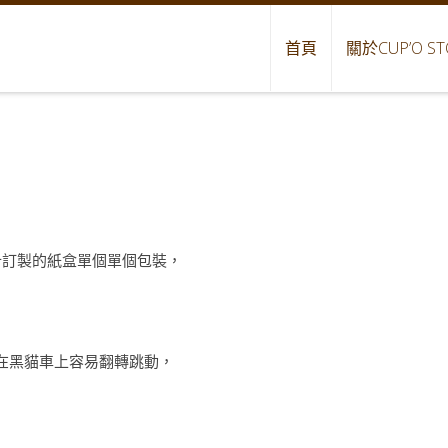
首頁
關於CUP’O ST
設計訂製的紙盒單個單個包裝，
，在黑貓車上容易翻轉跳動，