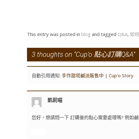
This entry was posted in
blog
and tagged
Q&A
,
如
3 thoughts on “
Cup’o 點心訂購Q&A
”
自動引用通知:
手作甜塔鹹派販售中 | Cup'o Story
凱莉喵
您好，想請問一下 訂購後的點心需要處理嗎? 例如鹹
回覆