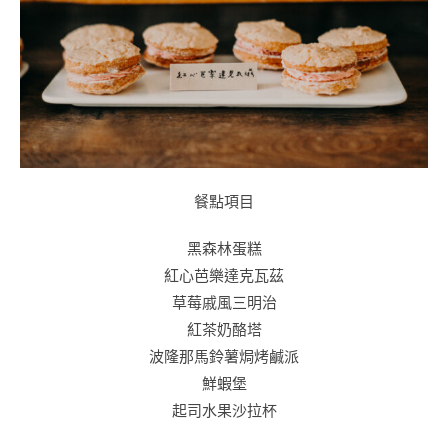
餐點項目
黑森林蛋糕
紅心芭樂達克瓦茲
草莓戚風三明治
紅茶奶酪塔
波隆那馬鈴薯焗烤鹹派
鮮蝦堡
起司水果沙拉杯