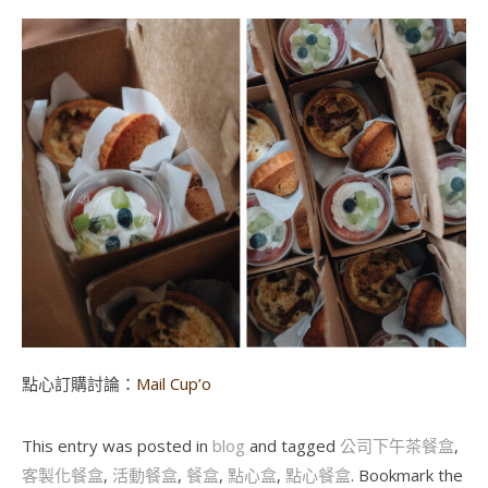
點心訂購討論：
Mail Cup’o
This entry was posted in
blog
and tagged
公司下午茶餐盒
,
客製化餐盒
,
活動餐盒
,
餐盒
,
點心盒
,
點心餐盒
. Bookmark the