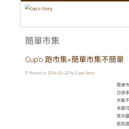
簡單市集
Cup’o 跑市集×簡單市集不簡單
Posted on
2016-01-22
by
Cup'o Story
簡單
日很
市集
末都可
其中
逛街