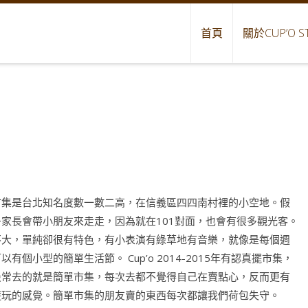
首頁
關於CUP’O S
市集是台北知名度數一數二高，在信義區四四南村裡的小空地。假
多家長會帶小朋友來走走，因為就在101對面，也會有很多觀光客。
不大，單純卻很有特色，有小表演有綠草地有音樂，就像是每個週
以有個小型的簡單生活節。 Cup’o 2014-2015年有認真擺市集，
最常去的就是簡單市集，每次去都不覺得自己在賣點心，反而更有
遊玩的感覺。簡單市集的朋友賣的東西每次都讓我們荷包失守。