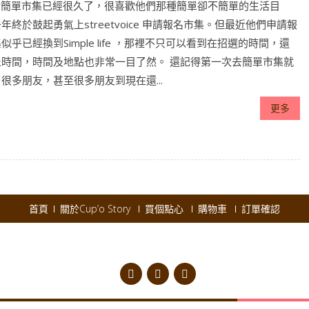
low簡單市集已經很久了，很喜歡他們那種簡單卻不簡單的生活目
年終於鼓起勇氣上streetvoice 申請報名市集。但最近他們申請報
似乎已經換到Simple life ，那裡不只可以看到在招選的時間，還
止時間，時間及地點也非常一目了然。 還記得第一次去簡單市集就
很多朋友，甚至很多朋友到現在還...
更多
首頁
關於Cup’o Story
買個點心
購物車
訂單確認
pyright © 2026
Cup'o Story
.
Powered by WordPress
|
Theme:
AccessPres