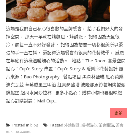
這場是我們自己私心很喜歡的品牌餐會， 給了我們好大的發
揮空間。 那天一早就在烤麵包，烤鹹派， 記得因為天氣很
冷，麵包一直不好好發酵， 記得因為想要一切都很美所以緊
張的手一直在抖， 還記得這場餐會有很美的花藝教學， 感恩
在年底有這樣溫暖觸心的活動。 地點：The Room 實景空間
點心：Cup'o Story 佈置：Cup'o Story & 曖樂邱花藝設計 照
片來源：Bao Photography 餐點項目 黑森林蛋糕 紅心芭樂
達克瓦茲 草莓戚風三明治 紅茶奶酪塔 波隆那馬鈴薯焗烤鹹派
鮮蝦堡 起司水果沙拉杯 更多小點心：婚禮小物也要很精緻
點心訂購討論：Mail Cup...
更多
Posted in
blog
Tagged
外燴甜點
,
婚禮點心
,
茶會甜點
,
茶會