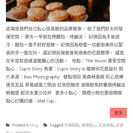
這場是我們自己私心很喜歡的品牌餐會， 給了我們好大的發
揮空間。 那天一早就在烤麵包，烤鹹派， 記得因為天氣很
冷，麵包一直不好好發酵， 記得因為想要一切都很美所以緊
張的手一直在抖， 還記得這場餐會有很美的花藝教學， 感恩
在年底有這樣溫暖觸心的活動。 地點：The Room 實景空間
點心：Cup'o Story 佈置：Cup'o Story & 曖樂邱花藝設計 照
片來源：Bao Photography 餐點項目 黑森林蛋糕 紅心芭樂
達克瓦茲 草莓戚風三明治 紅茶奶酪塔 波隆那馬鈴薯焗烤鹹派
鮮蝦堡 起司水果沙拉杯 更多小點心：婚禮小物也要很精緻
點心訂購討論：Mail Cup...
更多
Posted in
blog
Tagged
外燴甜點
,
婚禮點心
,
茶會甜點
,
茶會