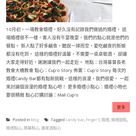
10月初，一場教會婚禮，好久沒有記錄我們做過的婚禮， 這
場婚禮很不一樣，客人沒有午宴晚宴，我們的點心就是他們的
餐點。 新人點了好多鹹食，聽說一掃而空，愛吃鹹食的新娘
都沒有吃到， 這樣的婚禮好溫馨，不需要一桌桌敬酒， 卻讓
大家走得好近，謝謝讓我們一起走近。 地點：台灣基督長老
教會大橋教會 點心：Cup'o Story 佈置：Cup'o Story 每次的
婚禮Candy Bar都有點新挑戰，這樣的浪漫，我們很愛， 一起
來討論個浪漫的婚禮 點心吧！ 更多婚禮小點心：婚禮小物也
要很精緻 點心訂購討論：Mail Cup'o
更多
Posted in
blog
Tagged
candy bar
,
Finger f
,
婚禮
,
婚禮甜點
,
婚禮點心
,
開幕點心
,
雞尾酒點心