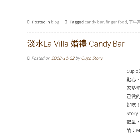
Posted in
blog
Tagged
candy bar
,
finger food
,
下午
淡水La Villa 婚禮 Candy Bar
Posted on
2018-11-22
by
Cupo Story
Cup
點心
家墊墊
己做
好吃！
Sto
數量
論：Mai