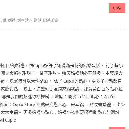
更多
茶
,
婚
,
婚禮
,
婚禮點心
,
甜點
,
開幕茶會
'o妹自己的婚禮，跟Cup'o姊許了顆滿滿是花的結婚蛋糕， 訂了些小
，讓大家都吃甜甜，一輩子甜甜。 這天婚禮點心不做多，主要讓大
胃，晚宴時可以大快朵頤， 除了 Cup'o的點心，更多了些新郎自
的家鄉甜點， 晚上，造型師朋友跑來跟我說：那黃黃白白的點心超
 那是我們的超迷你檸檬塔。 地點：淡水La Villa 點心：Cup'o
ry 佈置：Cup'o Story 甜點是撫慰人心，是幸福， 點妝著婚禮， 少少
，大大幸福。 更多婚禮小點心：婚禮小物也要很精緻 點心訂購討
l Cup'o