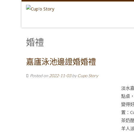
婚禮
嘉廬泳池邊證婚婚禮
Posted on
2022-11-03
by
Cupo Story
淡水
點桌
變得好
置：C
茶奶酪
羊人派