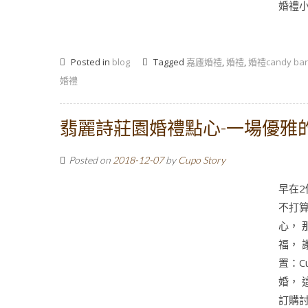
婚禮小
Posted in
blog
Tagged
嘉廬婚禮
,
婚禮
,
婚禮candy bar
婚禮
翡麗詩莊園婚禮點心-一場優雅
Posted on
2018-12-07
by
Cupo Story
早在2
不打
心，
福， 
置：C
婚， 
訂購討論