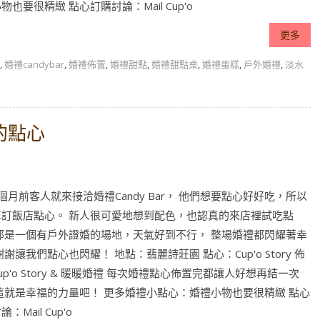
物也要很精緻 點心訂購討論：Mail Cup'o
更多
,
婚禮candybar
,
婚禮佈置
,
婚禮甜點
,
婚禮甜點桌
,
婚禮蛋糕
,
戶外婚禮
,
淡水
的點心
個月前客人就來接洽婚禮Candy Bar， 他們想要點心好好吃，所以
算訂飯店點心。 新人很可愛地想到配色，也認真的來店裡試吃點
 那是一個有戶外證婚的場地，天氣好到不行， 整場婚禮都閃耀著幸
謝謝讓我們點心也閃耀！ 地點：翡麗詩莊園 點心：Cup'o Story 佈
up'o Story & 暖暖婚禮 每次婚禮點心佈置完都讓人好想再結一次
這就是幸福的力量吧！ 更多婚禮小點心：婚禮小物也要很精緻 點心
：Mail Cup'o