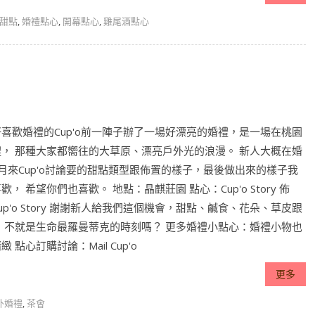
甜點
,
婚禮點心
,
開幕點心
,
雞尾酒點心
喜歡婚禮的Cup'o前一陣子辦了一場好漂亮的婚禮，是一場在桃園
禮， 那種大家都嚮往的大草原、漂亮戶外光的浪漫。 新人大概在婚
月來Cup'o討論要的甜點類型跟佈置的樣子，最後做出來的樣子我
歡， 希望你們也喜歡。 地點：晶麒莊園 點心：Cup'o Story 佈
up'o Story 謝謝新人給我們這個機會，甜點、鹹食、花朵、草皮跟
， 不就是生命最羅曼蒂克的時刻嗎？ 更多婚禮小點心：婚禮小物也
緻 點心訂購討論：Mail Cup'o
更多
外婚禮
,
茶會