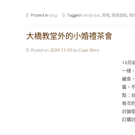
Posted in
blog
Tagged
candy bar
,
婚禮
,
婚禮甜點
,
婚
大橋教堂外的小婚禮茶會
Posted on
2018-11-01
by
Cupo Story
10
一樣
鹹食
馨，
點：台灣
每次的
討論個
訂購討論