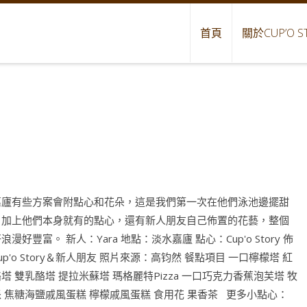
首頁
關於CUP’O S
嘉廬有些方案會附點心和花朵，這是我們第一次在他們泳池邊擺甜
，加上他們本身就有的點心，還有新人朋友自己佈置的花藝，整個
浪漫好豐富。 新人：Yara 地點：淡水嘉廬 點心：Cup'o Story 佈
up'o Story＆新人朋友 照片來源：高钧然 餐點項目 一口檸檬塔 紅
塔 雙乳酪塔 提拉米蘇塔 瑪格麗特Pizza 一口巧克力香蕉泡芙塔 牧
 焦糖海鹽戚風蛋糕 檸檬戚風蛋糕 食用花 果香茶 更多小點心：