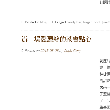
訂購討論
Posted in
blog
Tagged
candy bar
,
finger food
,
下午
辦一場愛麗絲的茶會點心
Posted on
2015-08-08
by
Cup'o Story
愛麗
會，快
林捷運
的甜
居來
子蛋
了，我
路基因