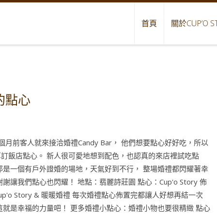
首頁
關於CUP’O S
的點心
個月前客人就來接洽婚禮Candy Bar， 他們想要點心好好吃，所以
算訂飯店點心。 新人很可愛地想到配色，也認真的來店裡試吃點
 那是一個有戶外證婚的場地，天氣好到不行， 整場婚禮都閃耀著幸
謝謝讓我們點心也閃耀！ 地點：翡麗詩莊園 點心：Cup'o Story 佈
up'o Story & 暖暖婚禮 每次婚禮點心佈置完都讓人好想再結一次
這就是幸福的力量吧！ 更多婚禮小點心：婚禮小物也要很精緻 點心