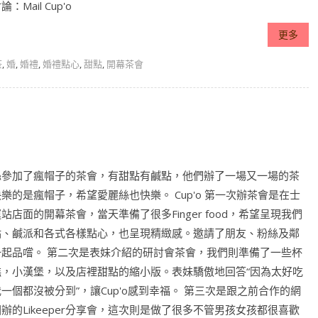
：Mail Cup'o
更多
茶
,
婚
,
婚禮
,
婚禮點心
,
甜點
,
開幕茶會
絲參加了瘋帽子的茶會，有甜點有鹹點，他們辦了一場又一場的茶
樂的是瘋帽子，希望愛麗絲也快樂。 Cup'o 第一次辦茶會是在士
站店面的開幕茶會，當天準備了很多Finger food，希望呈現我們
點、鹹派和各式各樣點心，也呈現精緻感。邀請了朋友、粉絲及鄰
一起品嚐。 第二次是表妹介紹的研討會茶會，我們則準備了一些杯
糕，小漢堡，以及店裡甜點的縮小版。表妹驕傲地回答“因為太好吃
一個都沒被分到”，讓Cup'o感到幸福。 第三次是跟之前合作的網
辦的Likeeper分享會，這次則是做了很多不管男孩女孩都很喜歡