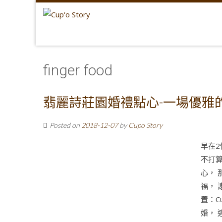
finger food
翡麗詩莊園婚禮點心-一場優雅
Posted on
2018-12-07
by
Cupo Story
早在2
不打
心，
福， 
置：C
婚， 