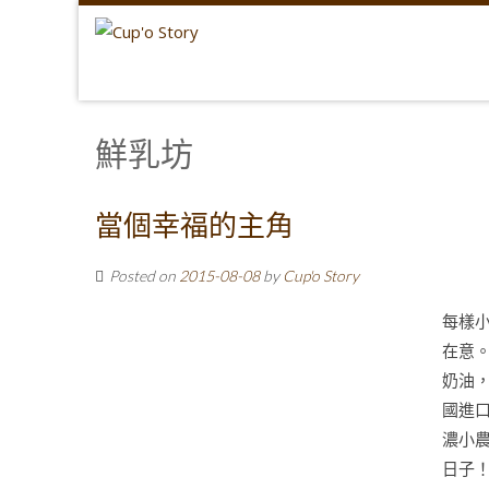
鮮乳坊
當個幸福的主角
Posted on
2015-08-08
by
Cup'o Story
每樣小
在意。
奶油，
國進口
濃小
日子！