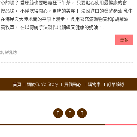
點心的嗎？ 愛麗絲也要喝瘋狂下午茶， 只要點心使用最健康的食
慢品味， 不僅吃得開心，更吃的美麗！ 法國進口的發酵奶油 乳牛
的在海岸與大陸地間的平原上漫步， 食用著充滿礦物質和β胡蘿波
養牧草， 在以傳統手法製作出細緻又健康的奶油。...
更多
康
,
鮮乳坊
首頁
關於Cup’o Story
買個點心
購物車
訂單確認
pyright © 2026
Cup'o Story
.
Powered by WordPress
|
Theme:
AccessPres