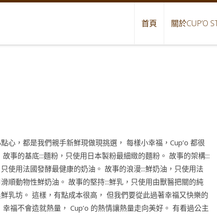
首頁
關於CUP’O S
點心，都是我們親手新鮮現做現挑選， 每樣小幸福，Cup’o 都很
 故事的基底:::麵粉，只使用日本製粉最細緻的麵粉。 故事的架構:::
只使用法國發酵最健康的奶油。 故事的浪漫:::鮮奶油，只使用法
滑順動物性鮮奶油。 故事的堅持:::鮮乳，只使用由獸醫把關的純
農鮮乳坊。 這樣，有點成本很高， 但我們要從此過著幸福又快樂的
 幸福不會造就熱量， Cup’o 的熱情讓熱量走向美好。 有看過公主