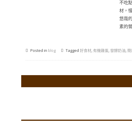
不吃
材，慢
悠哉
素的營
Posted in
blog
Tagged
好食材
,
有機雞蛋
,
發酵奶油
,
簡
Co